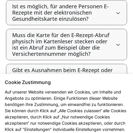
Ist es möglich, für andere Personen E-
Rezepte mit der elektronischen
Gesundheitskarte einzulösen?
Muss die Karte für den E-Rezept-Abruf
physisch im Kartenleser stecken oder
ist ein Abruf zum Beispiel über die
Versichertennummer möglich?
Gibt es Ausnahmen beim E-Rezept oder
werden alle Verordnungen als E-Rezept
angeboten?
Cookie Zustimmung
Auf unserer Website verwenden wir Cookies, um Inhalte und
Gibt es bald ausschließlich E-Rezepte?
Angebote zu optimieren. Einige Funktionen dieser Website
benötigen Ihre Zustimmung, um einwandfrei zu funktionieren.
Sie können durch Klick auf „Alle Cookies zulassen“ alle Cookies
* Bis 12 Uhr vorbestellt sind die Produkte i.d.R. ab 16 Uhr abholbereit.
akzeptieren, durch Klick auf „Nur notwendige Cookies
Beachten Sie bitte die jeweiligen Öffnungszeiten. Vorbehaltlich der
akzeptieren“ nur notwendige Cookies akzeptieren, oder durch
Lieferfähigkeit des Großhandels. Ausgenommen sind Arzneimittel, die in
Klick auf "Einstellungen" individuelle Einstellungen vornehmen.