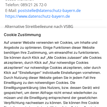
Telefon: 089/21 26 72-0
E-Mail:
poststelle@datenschutz-bayern.de
https://www.datenschutz-bayern.de
Alternative Streitbeilegung nach VSBG
Wir sind bemüht, eventuelle
Cookie Zustimmung
Meinungsverschiedenheiten aus unserem Vertrag
Auf unserer Website verwenden wir Cookies, um Inhalte und
einvernehmlich beizulegen. Uns erreichen Sie dazu
Angebote zu optimieren. Einige Funktionen dieser Website
auch per E-Mail unter
info@apotheke-weilheim.de
.
benötigen Ihre Zustimmung, um einwandfrei zu funktionieren.
Sie können durch Klick auf „Alle Cookies zulassen“ alle Cookies
Wir nehmen nicht an einem
akzeptieren, durch Klick auf „Nur notwendige Cookies
Streitbeilegungsverfahren vor einer
akzeptieren“ nur notwendige Cookies akzeptieren, oder durch
Verbraucherschlichtungsstelle teil.
Klick auf "Einstellungen" individuelle Einstellungen vornehmen.
Durch Nutzung dieser Website geben Sie in jedem Fall Ihre
Einwilligung zu den notwendigen Cookies. Die
Zuständig ist die Universalschlichtungsstelle des
Einwilligungserklärung (des Nutzers, bzw. dessen Gerät) wird
Zentrums für Schlichtung e.V., Straßburger Straße 8,
gespeichert, um deren Abfrage nicht erneut wiederholen zu
77694 Kehl am Rhein (
https://www.verbraucher-
müssen und die Einwilligung entsprechend der gesetzlichen
schlichter.de
).
Verpflichtung nachweisen zu können. Sie können Ihre Cookie