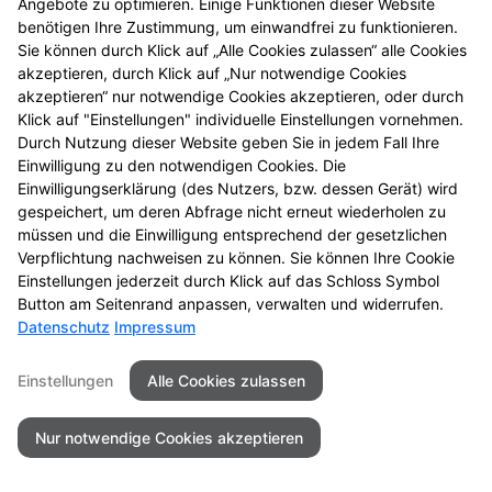
Wenn Sie uns per Kontaktformular oder per
Angebote zu optimieren. Einige Funktionen dieser Website
Vorbestellungsformular Anfragen zukommen lassen,
benötigen Ihre Zustimmung, um einwandfrei zu funktionieren.
Sie können durch Klick auf „Alle Cookies zulassen“ alle Cookies
werden Ihre Angaben aus dem Formular inklusive der
akzeptieren, durch Klick auf „Nur notwendige Cookies
von Ihnen dort angegebenen Kontaktdaten zwecks
akzeptieren“ nur notwendige Cookies akzeptieren, oder durch
Bearbeitung der Anfragen/Vorbestellung für den Fall
Klick auf "Einstellungen" individuelle Einstellungen vornehmen.
von Anschlussfragen bei uns gespeichert. Diese
Durch Nutzung dieser Website geben Sie in jedem Fall Ihre
Daten geben wir nicht ohne Ihre Einwilligung weiter.
Einwilligung zu den notwendigen Cookies. Die
Einwilligungserklärung (des Nutzers, bzw. dessen Gerät) wird
Einsatz von Buchstaben-CAPTCHA „captcha-image“
gespeichert, um deren Abfrage nicht erneut wiederholen zu
Zum Schutz Ihrer Anfragen/Vorbestellungen über das
müssen und die Einwilligung entsprechend der gesetzlichen
Internetformular verwenden wir den Dienst
Verpflichtung nachweisen zu können. Sie können Ihre Cookie
Einstellungen jederzeit durch Klick auf das Schloss Symbol
Buchstaben-CAPTCHA des Unternehmens BCF GmbH
Button am Seitenrand anpassen, verwalten und widerrufen.
(
https://www.b-cf.de/
). Die Abfrage dient der
Datenschutz
Impressum
Unterscheidung, ob die Eingabe durch einen
Menschen oder missbräuchlich durch automatisierte,
Einstellungen
Alle Cookies zulassen
maschinelle Verarbeitung (Bots) erfolgt. Das CAPTCHA
verwendet keine Cookies.
Nur notwendige Cookies akzeptieren
Cookie Zustimmung